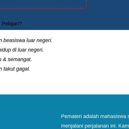
Pelajari?
beasiswa luar negeri.
idup di luar negeri.
us & semangat.
 takut gagal.
Pemateri adalah mahasiswa 
menjalani perjalanan ini.
Kamu