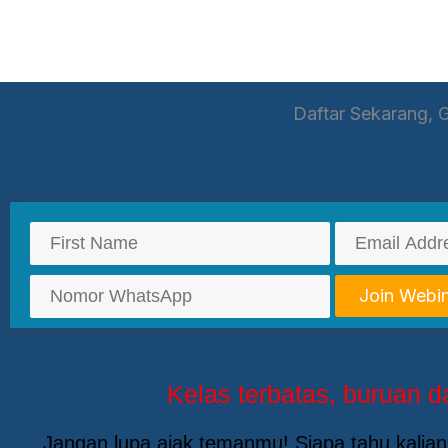
Daftar Sekarang, 
Join Webi
Kelas terbatas, buruan da
Jangan lupa ajak temanmu! Siapa tahu kalian 