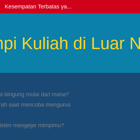
Kesempatan Terbatas ya...
i Kuliah di Luar N
api bingung mulai dari mana?
arah saat mencoba mengurus
nsisten mengejar mimpimu?