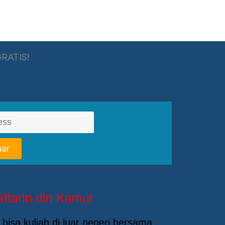
GRATIS!
nar
ftarin diri Kamu!
bisa kuliah di luar negeri bersama.